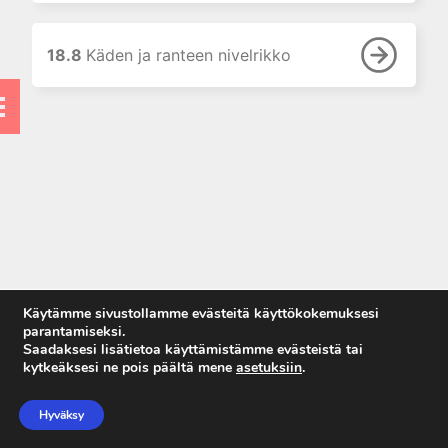
8. Luu- ja nivelinfektiot
9. Nivelreuma ja muut
18.8
Käden ja ranteen nivelrikko
tulehdukselliset reumasairaudet
10. Luuston kasvaimet
11. Pehmytkudostuumorit
12. Tuki- ja liikuntaelimistön
kehityshäiriöt ja perinnölliset
sairaudet
13. Neurologiset sairaudet ja
lihassairaudet
14. Niska ja kaularanka
15. Selkä
Käytämme sivustollamme evästeitä käyttökokemuksesi
16. Olkapää
parantamiseksi.
Saadaksesi lisätietoa käyttämistämme evästeistä tai
17. Kyynärpää
kytkeäksesi ne pois päältä mene
asetuksiin
.
Anna palautetta
18. Ranne ja käsi
Tietosuojaseloste
Hyväksy
18.1 Anomaliat
Käyttöehdot