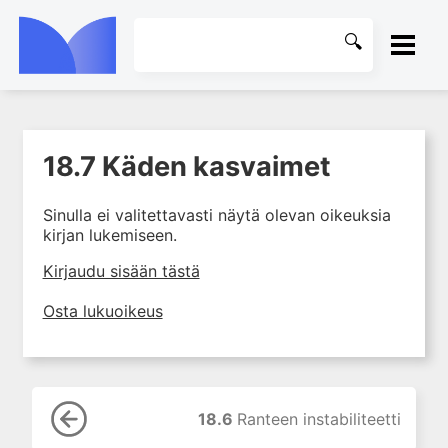
ETUSIVU
18.7 Käden kasvaimet
1. Tuki- ja liikuntaelimistön
KIRJASTO
kudosten rakenne ja toiminta
Sinulla ei valitettavasti näytä olevan oikeuksia
2. Tuki- ja liikuntaelimistön
OHJEET
kirjan lukemiseen.
biomekaniikkaa
3. Ortopedisen potilaan
KIRJAUDU SISÄÄN
Kirjaudu sisään tästä
kliininen tutkiminen
Osta lukuoikeus
4. Ortopedisen potilaan
kuvantaminen
5. Nivelrikko
6. Luuston sairaudet
18.6
Ranteen instabiliteetti
7. Jänteiden sairaudet