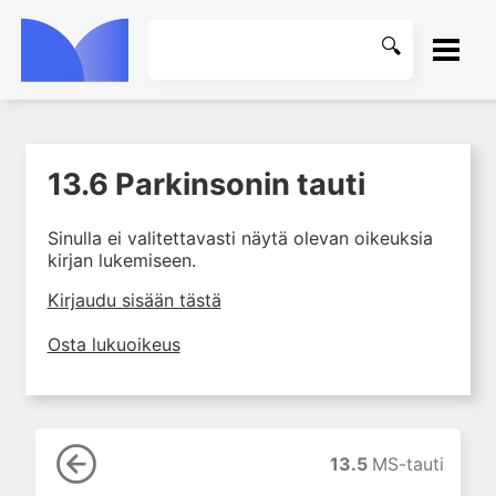
ETUSIVU
13.6 Parkinsonin tauti
1. Tuki- ja liikuntaelimistön
KIRJASTO
kudosten rakenne ja toiminta
Sinulla ei valitettavasti näytä olevan oikeuksia
2. Tuki- ja liikuntaelimistön
OHJEET
kirjan lukemiseen.
biomekaniikkaa
3. Ortopedisen potilaan
KIRJAUDU SISÄÄN
Kirjaudu sisään tästä
kliininen tutkiminen
Osta lukuoikeus
4. Ortopedisen potilaan
kuvantaminen
5. Nivelrikko
6. Luuston sairaudet
13.5
MS-tauti
7. Jänteiden sairaudet