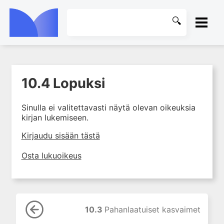
ETUSIVU
10.4 Lopuksi
1. Tuki- ja liikuntaelimistön
KIRJASTO
kudosten rakenne ja toiminta
Sinulla ei valitettavasti näytä olevan oikeuksia
2. Tuki- ja liikuntaelimistön
OHJEET
kirjan lukemiseen.
biomekaniikkaa
3. Ortopedisen potilaan
KIRJAUDU SISÄÄN
Kirjaudu sisään tästä
kliininen tutkiminen
Osta lukuoikeus
4. Ortopedisen potilaan
kuvantaminen
5. Nivelrikko
6. Luuston sairaudet
10.3
Pahanlaatuiset kasvaimet
7. Jänteiden sairaudet