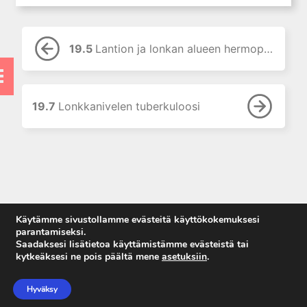
8. Luu- ja nivelinfektiot
9. Nivelreuma ja muut
tulehdukselliset reumasairaudet
19.5
Lantion ja lonkan alueen hermopinteet
10. Luuston kasvaimet
11. Pehmytkudostuumorit
12. Tuki- ja liikuntaelimistön
19.7
Lonkkanivelen tuberkuloosi
kehityshäiriöt ja perinnölliset
sairaudet
13. Neurologiset sairaudet ja
lihassairaudet
14. Niska ja kaularanka
15. Selkä
Käytämme sivustollamme evästeitä käyttökokemuksesi
16. Olkapää
parantamiseksi.
Saadaksesi lisätietoa käyttämistämme evästeistä tai
17. Kyynärpää
kytkeäksesi ne pois päältä mene
asetuksiin
.
18. Ranne ja käsi
Anna palautetta
Tietosuojaseloste
19. Lantion, lonkan ja reiden
Hyväksy
Käyttöehdot
alueen ortopediset sairaudet