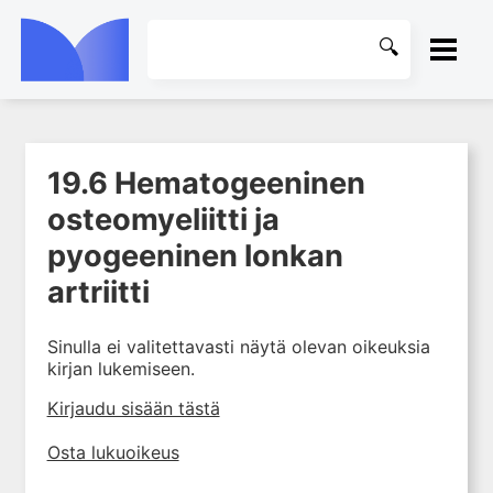
ETUSIVU
19.6 Hematogeeninen
1. Tuki- ja liikuntaelimistön
KIRJASTO
kudosten rakenne ja toiminta
osteomyeliitti ja
2. Tuki- ja liikuntaelimistön
OHJEET
pyogeeninen lonkan
biomekaniikkaa
artriitti
3. Ortopedisen potilaan
KIRJAUDU SISÄÄN
kliininen tutkiminen
Sinulla ei valitettavasti näytä olevan oikeuksia
4. Ortopedisen potilaan
kirjan lukemiseen.
kuvantaminen
5. Nivelrikko
Kirjaudu sisään tästä
6. Luuston sairaudet
Osta lukuoikeus
7. Jänteiden sairaudet