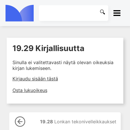
ETUSIVU
19.29 Kirjallisuutta
1. Tuki- ja liikuntaelimistön
KIRJASTO
kudosten rakenne ja toiminta
Sinulla ei valitettavasti näytä olevan oikeuksia
2. Tuki- ja liikuntaelimistön
OHJEET
kirjan lukemiseen.
biomekaniikkaa
3. Ortopedisen potilaan
KIRJAUDU SISÄÄN
Kirjaudu sisään tästä
kliininen tutkiminen
Osta lukuoikeus
4. Ortopedisen potilaan
kuvantaminen
5. Nivelrikko
6. Luuston sairaudet
19.28
Lonkan tekonivelleikkaukset
7. Jänteiden sairaudet