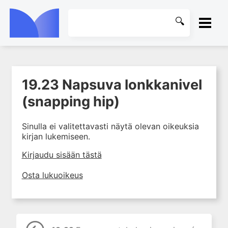
ETUSIVU
19.23 Napsuva lonkkanivel
1. Tuki- ja liikuntaelimistön
KIRJASTO
kudosten rakenne ja toiminta
(snapping hip)
2. Tuki- ja liikuntaelimistön
OHJEET
biomekaniikkaa
Sinulla ei valitettavasti näytä olevan oikeuksia
kirjan lukemiseen.
3. Ortopedisen potilaan
KIRJAUDU SISÄÄN
kliininen tutkiminen
Kirjaudu sisään tästä
4. Ortopedisen potilaan
kuvantaminen
Osta lukuoikeus
5. Nivelrikko
6. Luuston sairaudet
7. Jänteiden sairaudet