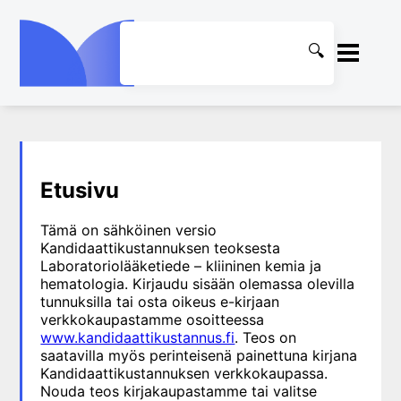
ETUSIVU
1. Laboratoriotoiminta
KIRJASTO
Etusivu
suomalaisessa
terveydenhuollossa
OHJEET
Tämä on sähköinen versio
2. Potilas ja näyte
Kandidaattikustannuksen teoksesta
Laboratoriolääketiede – kliininen kemia ja
3. Laboratoriotuloksen tulkinta
KIRJAUDU SISÄÄN
hematologia. Kirjaudu sisään olemassa olevilla
4. Laboratorion
tunnuksilla tai osta oikeus e-kirjaan
perusmenetelmät
verkkokaupastamme osoitteessa
www.kandidaattikustannus.fi
. Teos on
5. Laboratoriolaitteet
saatavilla myös perinteisenä painettuna kirjana
6. Neste-, elektrolyytti- ja
Kandidaattikustannuksen verkkokaupassa.
happo-emästasapaino
Nouda teos kirjakaupastamme tai valitse