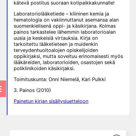
kätevä postitus suoraan kotipaikkakunnalle!
7. Munuaiset ja virtsa
8. Proteiinitutkimukset
Laboratoriolääketiede – kliininen kemia ja
hematologia on vakiinnuttanut asemansa alan
9. Hormonitutkimukset
suomenkielisenä oppi- ja käsikirjana. Kolmas
10. Allergian ja
painos tarkastelee lähemmin laboratorioalan
autoimmuunisairauksien
uusia ja keskeisiä virtauksia. Kirja on
laboratoriodiagnostiikka
tarkoitettu lääketieteen ja muidenkin
terveydenhuoltoalojen opiskelijoiden
11. Maksan
oppikirjaksi, mutta soveltuu erinomaisesti myös
laboratoriotutkimukset
lääkäreiden, laboratorioiden, osastojen sekä
12. Luusto ja muu sidekudos
poliklinikoiden käsikirjaksi.
13. Sydän- ja luurankolihas
Toimituskunta: Onni Niemelä, Kari Pulkki
14. Ruoansulatuskanava
3. Painos (2010)
15. Perinnöllisten
ominaisuuksien ja sairauksien
Painetun kirjan sisällysluetteloon
DNA-diagnostiikka
16. Synnynnäisten
aineenvaihduntasairauksien
tutkimukset