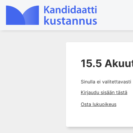
1. Laboratoriotoiminta
suomalaisessa
15.5 Akuu
terveydenhuollossa
2. Preanalytiikka ja
näytteenotto
Sinulla ei valitettavast
3. Laboratoriotulosten tulkinta
Kirjaudu sisään tästä
4. Raskaudenaikaiset
Osta lukuoikeus
erityispiirteet ja keskeiset
raskaushäiriöt
5. Laboratoriolääketiede
lapsuuden aikana