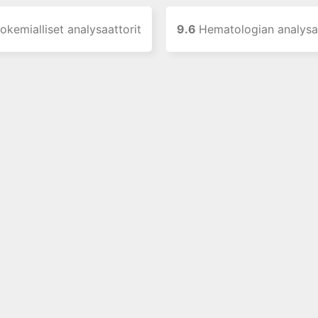
kemialliset analysaattorit
9.6
Hematologian analysaa