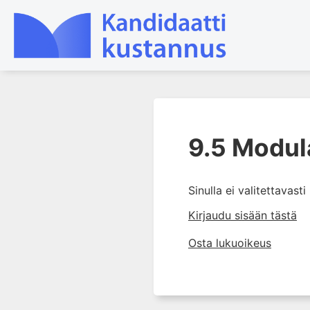
1. Laboratoriotoiminta
suomalaisessa
9.5 Modula
terveydenhuollossa
2. Preanalytiikka ja
näytteenotto
Sinulla ei valitettavast
3. Laboratoriotulosten tulkinta
Kirjaudu sisään tästä
4. Raskaudenaikaiset
Osta lukuoikeus
erityispiirteet ja keskeiset
raskaushäiriöt
5. Laboratoriolääketiede
lapsuuden aikana