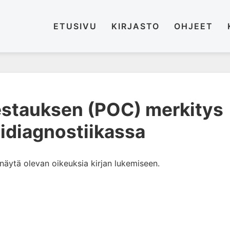
ETUSIVU
KIRJASTO
OHJEET
testauksen (POC) merkitys
tidiagnostiikassa
i näytä olevan oikeuksia kirjan lukemiseen.