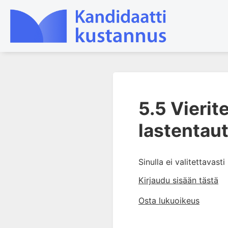
1. Laboratoriotoiminta
suomalaisessa
5.5 Vieri
terveydenhuollossa
lastentau
2. Preanalytiikka ja
näytteenotto
3. Laboratoriotulosten tulkinta
Sinulla ei valitettavast
4. Raskaudenaikaiset
erityispiirteet ja keskeiset
Kirjaudu sisään tästä
raskaushäiriöt
Osta lukuoikeus
5. Laboratoriolääketiede
lapsuuden aikana