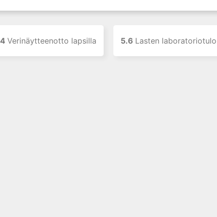
.4
Verinäytteenotto lapsilla
5.6
Lasten laboratoriotuloksiin vaikuttavia pre