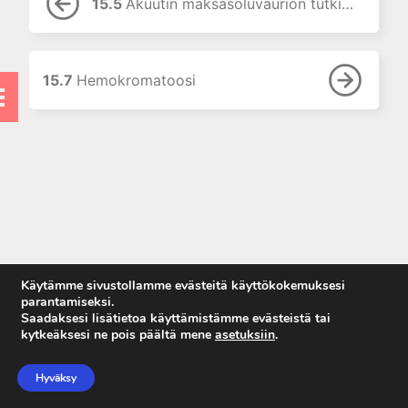
15.5
Akuutin maksasoluvaurion tutkiminen
vaikutus
laboratoriotutkimusten
tuloksiin
7. Laboratorion
15.7
Hemokromatoosi
perusmenetelmät
8. Vieritestaus
9. Laboratoriolaitteet
10. Neste-, elektrolyytti- ja
happo-emästasapaino
11. Munuaiset ja virtsa
12. Tulehdusreaktio
13. Endokrinologiset
Käytämme sivustollamme evästeitä käyttökokemuksesi
laboratoriotutkimukset
parantamiseksi.
Saadaksesi lisätietoa käyttämistämme evästeistä tai
14. Allergian ja
kytkeäksesi ne pois päältä mene
asetuksiin
.
autoimmuunisairauksien
Anna palautetta
laboratoriodiagnostiikkaa
Tietosuojaseloste
Hyväksy
15. Maksan
Käyttöehdot
laboratoriotutkimukset