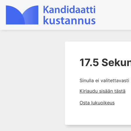
1. Laboratoriotoiminta
suomalaisessa
17.5 Seku
terveydenhuollossa
2. Preanalytiikka ja
näytteenotto
Sinulla ei valitettavast
3. Laboratoriotulosten tulkinta
Kirjaudu sisään tästä
4. Raskaudenaikaiset
Osta lukuoikeus
erityispiirteet ja keskeiset
raskaushäiriöt
5. Laboratoriolääketiede
lapsuuden aikana