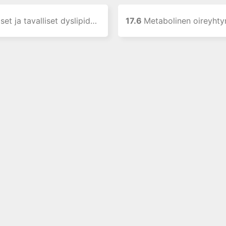
et ja tavalliset dyslipidemiat
17.6
Metabolinen oireyhtymä, glukoosiaineenvaihdun