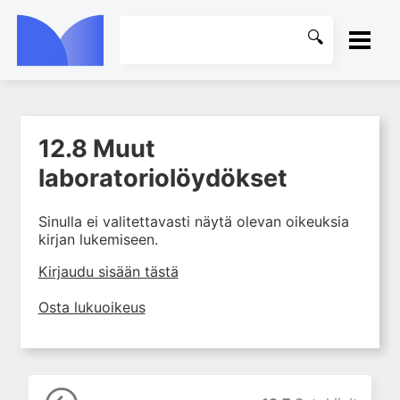
ETUSIVU
12.8 Muut
1. Laboratoriotoiminta
KIRJASTO
suomalaisessa
laboratoriolöydökset
terveydenhuollossa
OHJEET
2. Preanalytiikka ja
Sinulla ei valitettavasti näytä olevan oikeuksia
näytteenotto
kirjan lukemiseen.
KIRJAUDU SISÄÄN
3. Laboratoriotulosten tulkinta
Kirjaudu sisään tästä
4. Raskaudenaikaiset
erityispiirteet ja keskeiset
Osta lukuoikeus
raskaushäiriöt
5. Laboratoriolääketiede
lapsuuden aikana
6. Ikääntymisen ja vanhuuden