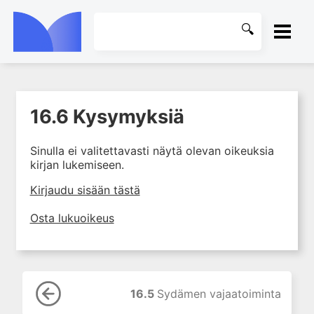
ETUSIVU
16.6 Kysymyksiä
1. Laboratoriotoiminta
KIRJASTO
suomalaisessa
terveydenhuollossa
Sinulla ei valitettavasti näytä olevan oikeuksia
OHJEET
kirjan lukemiseen.
2. Preanalytiikka ja
näytteenotto
KIRJAUDU SISÄÄN
Kirjaudu sisään tästä
3. Laboratoriotulosten tulkinta
Osta lukuoikeus
4. Raskaudenaikaiset
erityispiirteet ja keskeiset
raskaushäiriöt
5. Laboratoriolääketiede
lapsuuden aikana
16.5
Sydämen vajaatoiminta
6. Ikääntymisen ja vanhuuden