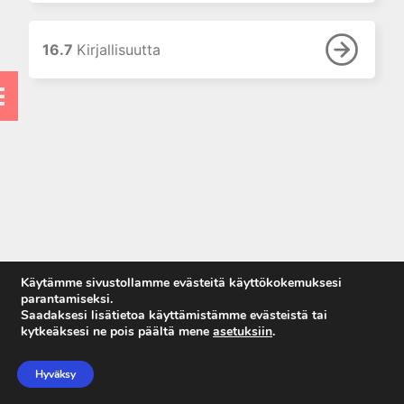
vaikutus
laboratoriotutkimusten
tuloksiin
16.7
Kirjallisuutta
7. Laboratorion
perusmenetelmät
8. Vieritestaus
9. Laboratoriolaitteet
10. Neste-, elektrolyytti- ja
happo-emästasapaino
11. Munuaiset ja virtsa
12. Tulehdusreaktio
13. Endokrinologiset
Käytämme sivustollamme evästeitä käyttökokemuksesi
laboratoriotutkimukset
parantamiseksi.
Saadaksesi lisätietoa käyttämistämme evästeistä tai
14. Allergian ja
kytkeäksesi ne pois päältä mene
asetuksiin
.
autoimmuunisairauksien
Anna palautetta
laboratoriodiagnostiikkaa
Tietosuojaseloste
Hyväksy
15. Maksan
Käyttöehdot
laboratoriotutkimukset