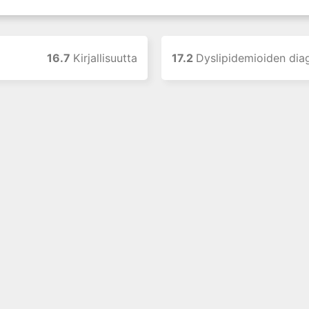
16.7
Kirjallisuutta
17.2
Dyslipidemioiden diagnostiikka, hoidon laboratorioseuran