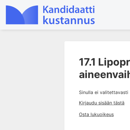
1. Laboratoriotoiminta
suomalaisessa
17.1 Lipop
terveydenhuollossa
aineenvai
2. Preanalytiikka ja
näytteenotto
3. Laboratoriotulosten tulkinta
Sinulla ei valitettavast
4. Raskaudenaikaiset
erityispiirteet ja keskeiset
Kirjaudu sisään tästä
raskaushäiriöt
Osta lukuoikeus
5. Laboratoriolääketiede
lapsuuden aikana