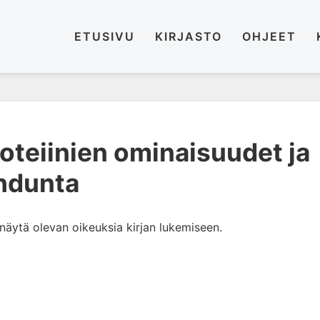
ETUSIVU
KIRJASTO
OHJEET
roteiinien ominaisuudet ja
hdunta
i näytä olevan oikeuksia kirjan lukemiseen.