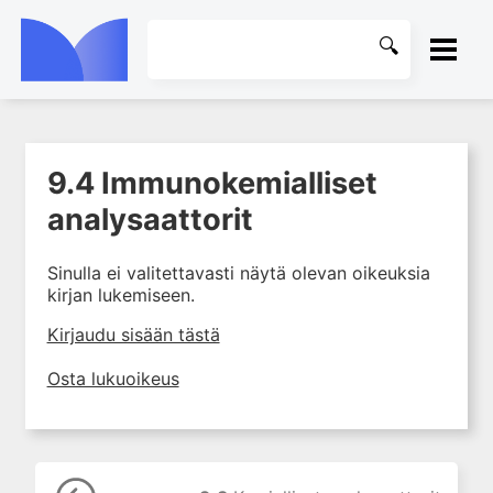
ETUSIVU
9.4 Immunokemialliset
1. Laboratoriotoiminta
KIRJASTO
suomalaisessa
analysaattorit
terveydenhuollossa
OHJEET
2. Preanalytiikka ja
Sinulla ei valitettavasti näytä olevan oikeuksia
näytteenotto
kirjan lukemiseen.
KIRJAUDU SISÄÄN
3. Laboratoriotulosten tulkinta
Kirjaudu sisään tästä
4. Raskaudenaikaiset
erityispiirteet ja keskeiset
Osta lukuoikeus
raskaushäiriöt
5. Laboratoriolääketiede
lapsuuden aikana
6. Ikääntymisen ja vanhuuden