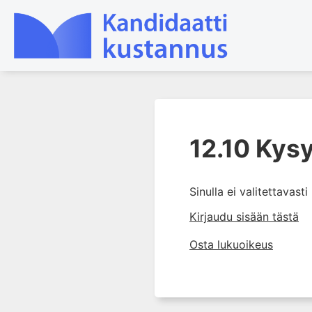
1. Laboratoriotoiminta
suomalaisessa
12.10 Kys
terveydenhuollossa
2. Preanalytiikka ja
näytteenotto
Sinulla ei valitettavast
3. Laboratoriotulosten tulkinta
Kirjaudu sisään tästä
4. Raskaudenaikaiset
Osta lukuoikeus
erityispiirteet ja keskeiset
raskaushäiriöt
5. Laboratoriolääketiede
lapsuuden aikana