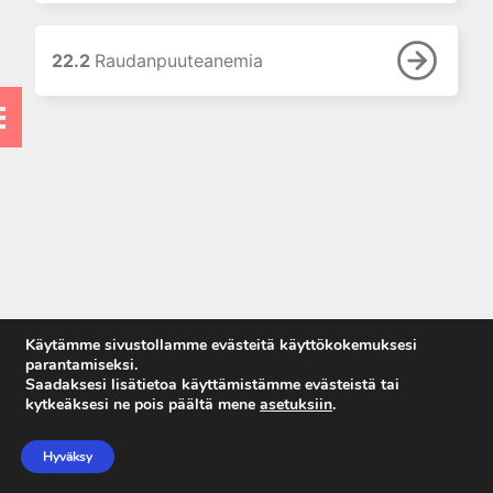
vaikutus
laboratoriotutkimusten
tuloksiin
22.2
Raudanpuuteanemia
7. Laboratorion
perusmenetelmät
8. Vieritestaus
9. Laboratoriolaitteet
10. Neste-, elektrolyytti- ja
happo-emästasapaino
11. Munuaiset ja virtsa
12. Tulehdusreaktio
13. Endokrinologiset
Käytämme sivustollamme evästeitä käyttökokemuksesi
laboratoriotutkimukset
parantamiseksi.
Saadaksesi lisätietoa käyttämistämme evästeistä tai
14. Allergian ja
kytkeäksesi ne pois päältä mene
asetuksiin
.
autoimmuunisairauksien
Anna palautetta
laboratoriodiagnostiikkaa
Tietosuojaseloste
Hyväksy
15. Maksan
Käyttöehdot
laboratoriotutkimukset