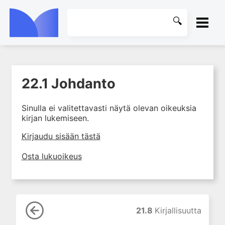
ETUSIVU
22.1 Johdanto
1. Laboratoriotoiminta
KIRJASTO
suomalaisessa
terveydenhuollossa
Sinulla ei valitettavasti näytä olevan oikeuksia
OHJEET
kirjan lukemiseen.
2. Preanalytiikka ja
näytteenotto
KIRJAUDU SISÄÄN
Kirjaudu sisään tästä
3. Laboratoriotulosten tulkinta
Osta lukuoikeus
4. Raskaudenaikaiset
erityispiirteet ja keskeiset
raskaushäiriöt
5. Laboratoriolääketiede
lapsuuden aikana
21.8
Kirjallisuutta
6. Ikääntymisen ja vanhuuden