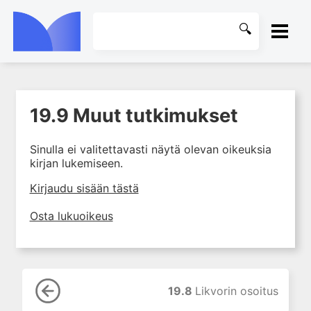
ETUSIVU
19.9 Muut tutkimukset
1. Laboratoriotoiminta
KIRJASTO
suomalaisessa
terveydenhuollossa
Sinulla ei valitettavasti näytä olevan oikeuksia
OHJEET
kirjan lukemiseen.
2. Preanalytiikka ja
näytteenotto
KIRJAUDU SISÄÄN
Kirjaudu sisään tästä
3. Laboratoriotulosten tulkinta
Osta lukuoikeus
4. Raskaudenaikaiset
erityispiirteet ja keskeiset
raskaushäiriöt
5. Laboratoriolääketiede
lapsuuden aikana
19.8
Likvorin osoitus
6. Ikääntymisen ja vanhuuden