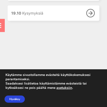
vaikutus
laboratoriotutkimusten
tuloksiin
19.10
Kysymyksiä
7. Laboratorion
perusmenetelmät
8. Vieritestaus
9. Laboratoriolaitteet
10. Neste-, elektrolyytti- ja
happo-emästasapaino
11. Munuaiset ja virtsa
12. Tulehdusreaktio
13. Endokrinologiset
Käytämme sivustollamme evästeitä käyttökokemuksesi
laboratoriotutkimukset
parantamiseksi.
Saadaksesi lisätietoa käyttämistämme evästeistä tai
14. Allergian ja
kytkeäksesi ne pois päältä mene
asetuksiin
.
autoimmuunisairauksien
Anna palautetta
laboratoriodiagnostiikkaa
Tietosuojaseloste
Hyväksy
15. Maksan
Käyttöehdot
laboratoriotutkimukset