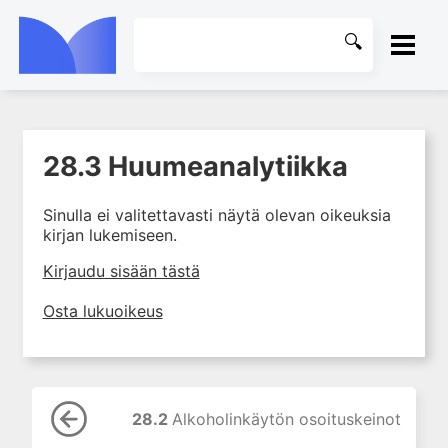
ETUSIVU
28.3 Huumeanalytiikka
1. Laboratoriotoiminta
KIRJASTO
suomalaisessa
terveydenhuollossa
Sinulla ei valitettavasti näytä olevan oikeuksia
OHJEET
kirjan lukemiseen.
2. Preanalytiikka ja
näytteenotto
KIRJAUDU SISÄÄN
Kirjaudu sisään tästä
3. Laboratoriotulosten tulkinta
Osta lukuoikeus
4. Raskaudenaikaiset
erityispiirteet ja keskeiset
raskaushäiriöt
5. Laboratoriolääketiede
lapsuuden aikana
28.2
Alkoholinkäytön osoituskeinot
6. Ikääntymisen ja vanhuuden