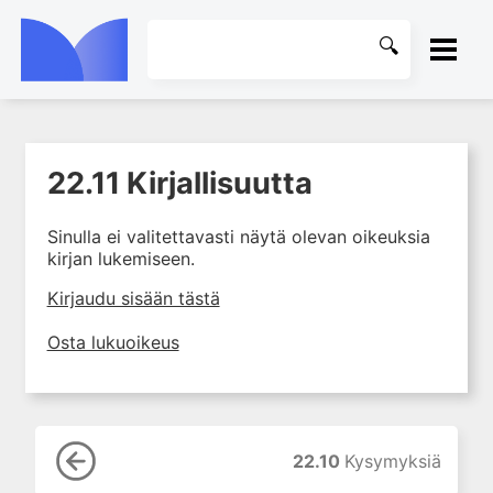
ETUSIVU
22.11 Kirjallisuutta
1. Laboratoriotoiminta
KIRJASTO
suomalaisessa
terveydenhuollossa
Sinulla ei valitettavasti näytä olevan oikeuksia
OHJEET
kirjan lukemiseen.
2. Preanalytiikka ja
näytteenotto
KIRJAUDU SISÄÄN
Kirjaudu sisään tästä
3. Laboratoriotulosten tulkinta
Osta lukuoikeus
4. Raskaudenaikaiset
erityispiirteet ja keskeiset
raskaushäiriöt
5. Laboratoriolääketiede
lapsuuden aikana
22.10
Kysymyksiä
6. Ikääntymisen ja vanhuuden