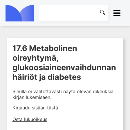
ETUSIVU
17.6 Metabolinen
1. Laboratoriotoiminta
KIRJASTO
suomalaisessa
oireyhtymä,
terveydenhuollossa
OHJEET
glukoosiaineenvaihdunnan
2. Preanalytiikka ja
näytteenotto
häiriöt ja diabetes
KIRJAUDU SISÄÄN
3. Laboratoriotulosten tulkinta
Sinulla ei valitettavasti näytä olevan oikeuksia
4. Raskaudenaikaiset
kirjan lukemiseen.
erityispiirteet ja keskeiset
raskaushäiriöt
Kirjaudu sisään tästä
5. Laboratoriolääketiede
lapsuuden aikana
Osta lukuoikeus
6. Ikääntymisen ja vanhuuden