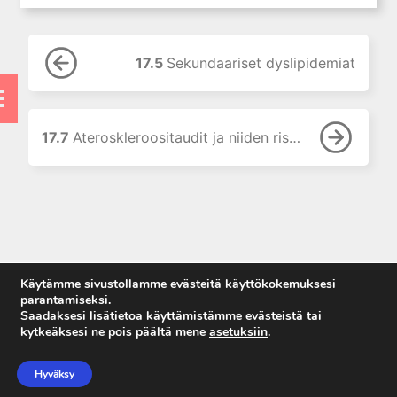
vaikutus
laboratoriotutkimusten
tuloksiin
17.5
Sekundaariset dyslipidemiat
7. Laboratorion
perusmenetelmät
8. Vieritestaus
17.7
Ateroskleroositaudit ja niiden riskin arviointi
9. Laboratoriolaitteet
10. Neste-, elektrolyytti- ja
happo-emästasapaino
11. Munuaiset ja virtsa
12. Tulehdusreaktio
13. Endokrinologiset
Käytämme sivustollamme evästeitä käyttökokemuksesi
laboratoriotutkimukset
parantamiseksi.
14. Allergian ja
Saadaksesi lisätietoa käyttämistämme evästeistä tai
autoimmuunisairauksien
kytkeäksesi ne pois päältä mene
asetuksiin
.
laboratoriodiagnostiikkaa
Anna palautetta
Tietosuojaseloste
15. Maksan
Hyväksy
Käyttöehdot
laboratoriotutkimukset