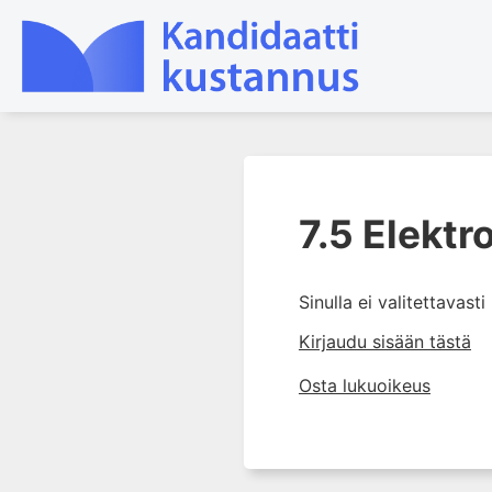
1. Laboratoriotoiminta
suomalaisessa
7.5 Elektr
terveydenhuollossa
2. Preanalytiikka ja
näytteenotto
Sinulla ei valitettavast
3. Laboratoriotulosten tulkinta
Kirjaudu sisään tästä
4. Raskaudenaikaiset
Osta lukuoikeus
erityispiirteet ja keskeiset
raskaushäiriöt
5. Laboratoriolääketiede
lapsuuden aikana