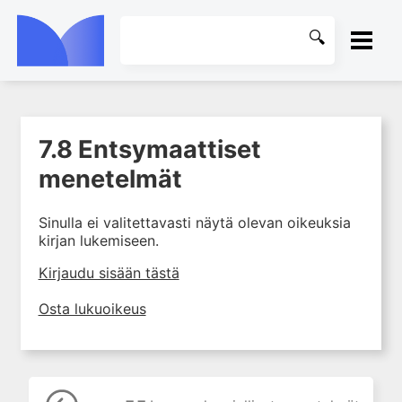
ETUSIVU
7.8 Entsymaattiset
1. Laboratoriotoiminta
KIRJASTO
suomalaisessa
menetelmät
terveydenhuollossa
OHJEET
2. Preanalytiikka ja
Sinulla ei valitettavasti näytä olevan oikeuksia
näytteenotto
kirjan lukemiseen.
KIRJAUDU SISÄÄN
3. Laboratoriotulosten tulkinta
Kirjaudu sisään tästä
4. Raskaudenaikaiset
erityispiirteet ja keskeiset
Osta lukuoikeus
raskaushäiriöt
5. Laboratoriolääketiede
lapsuuden aikana
6. Ikääntymisen ja vanhuuden