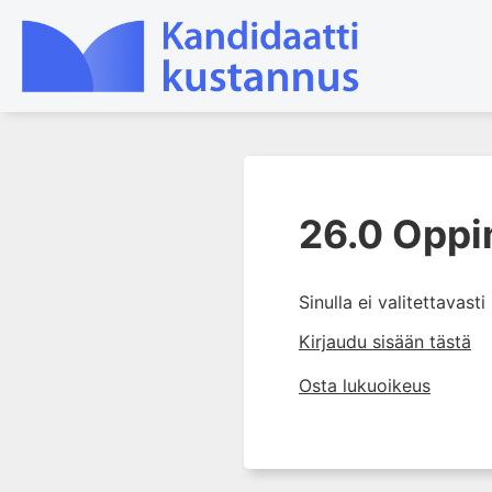
1. Laboratoriotoiminta
suomalaisessa
26.0 Oppi
terveydenhuollossa
2. Preanalytiikka ja
näytteenotto
Sinulla ei valitettavast
3. Laboratoriotulosten tulkinta
Kirjaudu sisään tästä
4. Raskaudenaikaiset
Osta lukuoikeus
erityispiirteet ja keskeiset
raskaushäiriöt
5. Laboratoriolääketiede
lapsuuden aikana