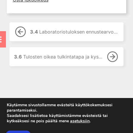
3.4 Laboratoriotuloksen
ennustearvo ja tehokkuus
3.5 Laboratoriotutkimusten
kliinisen käyttökelpoisuuden
arviointi
3.4
Laboratoriotuloksen ennustearvo ja tehokkuus
3.6 Tulosten oikea
tulkintatapa ja
kysymyksenasettelu
3.6
Tulosten oikea tulkintatapa ja kysymyksenasettelu
3.7 Voiko laboratoriotulos
olla virheellinen?
3.8 Kysymyksiä
3.9 Kirjallisuutta
4. Raskaudenaikaiset
erityispiirteet ja keskeiset
Käytämme sivustollamme evästeitä käyttökokemuksesi
raskaushäiriöt
parantamiseksi.
Saadaksesi lisätietoa käyttämistämme evästeistä tai
5. Laboratoriolääketiede
kytkeäksesi ne pois päältä mene
asetuksiin
.
lapsuuden aikana
Anna palautetta
6. Ikääntymisen ja vanhuuden