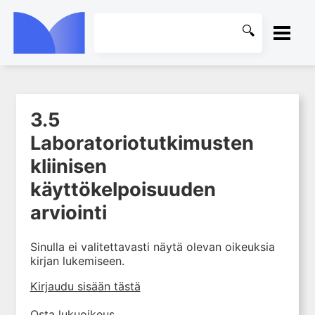
ETUSIVU
3.5
1. Laboratoriotoiminta
KIRJASTO
suomalaisessa
Laboratoriotutkimusten
terveydenhuollossa
OHJEET
kliinisen
2. Preanalytiikka ja
näytteenotto
käyttökelpoisuuden
KIRJAUDU SISÄÄN
3. Laboratoriotulosten tulkinta
arviointi
3.0 Oppimistavotteita
Sinulla ei valitettavasti näytä olevan oikeuksia
3.1 Viitearvot
kirjan lukemiseen.
3.2 Biologinen ja
preanalyyttinen variaatio
Kirjaudu sisään tästä
3.3 Kliiniset päätösrajat
Osta lukuoikeus