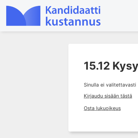
1. Laboratoriotoiminta
suomalaisessa
15.12 Kys
terveydenhuollossa
2. Preanalytiikka ja
näytteenotto
Sinulla ei valitettavast
3. Laboratoriotulosten tulkinta
Kirjaudu sisään tästä
4. Raskaudenaikaiset
Osta lukuoikeus
erityispiirteet ja keskeiset
raskaushäiriöt
5. Laboratoriolääketiede
lapsuuden aikana