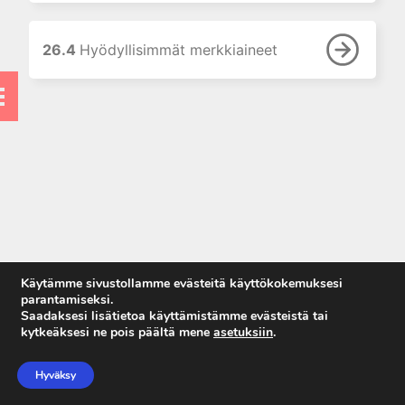
vaikutus
laboratoriotutkimusten
tuloksiin
26.4
Hyödyllisimmät merkkiaineet
7. Laboratorion
perusmenetelmät
8. Vieritestaus
9. Laboratoriolaitteet
10. Neste-, elektrolyytti- ja
happo-emästasapaino
11. Munuaiset ja virtsa
12. Tulehdusreaktio
13. Endokrinologiset
Käytämme sivustollamme evästeitä käyttökokemuksesi
laboratoriotutkimukset
parantamiseksi.
Saadaksesi lisätietoa käyttämistämme evästeistä tai
14. Allergian ja
kytkeäksesi ne pois päältä mene
asetuksiin
.
autoimmuunisairauksien
Anna palautetta
laboratoriodiagnostiikkaa
Tietosuojaseloste
Hyväksy
15. Maksan
Käyttöehdot
laboratoriotutkimukset