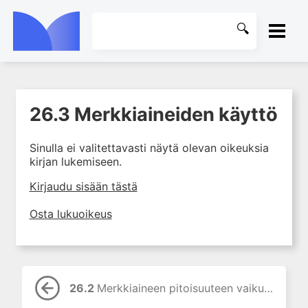
ETUSIVU
26.3 Merkkiaineiden käyttö
1. Laboratoriotoiminta
KIRJASTO
suomalaisessa
terveydenhuollossa
Sinulla ei valitettavasti näytä olevan oikeuksia
OHJEET
kirjan lukemiseen.
2. Preanalytiikka ja
näytteenotto
KIRJAUDU SISÄÄN
Kirjaudu sisään tästä
3. Laboratoriotulosten tulkinta
Osta lukuoikeus
4. Raskaudenaikaiset
erityispiirteet ja keskeiset
raskaushäiriöt
5. Laboratoriolääketiede
lapsuuden aikana
26.2
Merkkiaineen pitoisuuteen vaikuttavat tekijät
6. Ikääntymisen ja vanhuuden