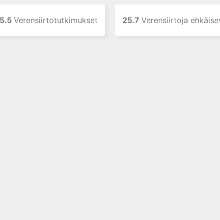
5.5
Verensiirtotutkimukset
25.7
Verensiirtoja ehkäisevä hoito-ohjelma (pati