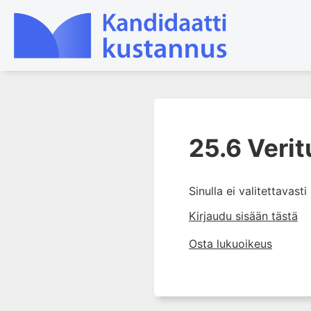
1. Laboratoriotoiminta
suomalaisessa
25.6 Veri
terveydenhuollossa
2. Preanalytiikka ja
näytteenotto
Sinulla ei valitettavast
3. Laboratoriotulosten tulkinta
Kirjaudu sisään tästä
4. Raskaudenaikaiset
Osta lukuoikeus
erityispiirteet ja keskeiset
raskaushäiriöt
5. Laboratoriolääketiede
lapsuuden aikana