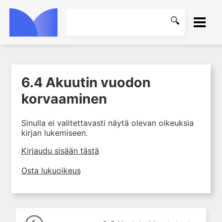
ETUSIVU
6.4 Akuutin vuodon
1. Tapaturmien yleisyys ja
KIRJASTO
torjunta
korvaaminen
2. Vammamekanismit
OHJEET
Sinulla ei valitettavasti näytä olevan oikeuksia
3. Tuki- ja liikuntaelimistön
kirjan lukemiseen.
rakenne ja kestävyys
KIRJAUDU SISÄÄN
4. Vammapotilaan arviointi ja
Kirjaudu sisään tästä
tutkiminen ensihoidossa
Osta lukuoikeus
5. Potilasluokitus, ensihoidon
mahdollisuudet ja taktiikat
6. Nestehoito ja verensiirrot
ensihoidossa