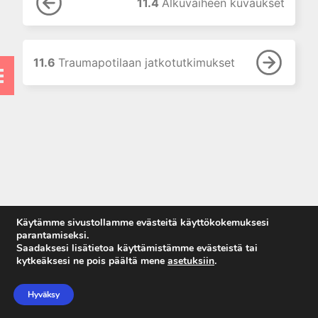
7. Ensihoidon toimenpiteet
11.4
Alkuvaiheen kuvaukset
vammapotilaalle
8. Aivovammapotilaan hoito
ennen sairaalaa
11.6
Traumapotilaan jatkotutkimukset
9. Ensihoidon ja sairaalan
yhteistyö
10. Ensiarvio, potilaan
tutkiminen ja alkuvaiheen hoito
sairaalassa
11. Kuvantaminen
11.1 Muistilista
11.2 Johdanto
11.3 Traumapotilaan
Käytämme sivustollamme evästeitä käyttökokemuksesi
kuvaukset
parantamiseksi.
Saadaksesi lisätietoa käyttämistämme evästeistä tai
11.4 Alkuvaiheen kuvaukset
kytkeäksesi ne pois päältä mene
asetuksiin
.
Anna palautetta
11.5 Traumapotilaan
Tietosuojaseloste
tietokonetomografia
Hyväksy
Käyttöehdot
11.6 Traumapotilaan