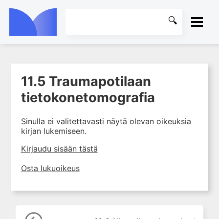
ETUSIVU
11.5 Traumapotilaan
1. Tapaturmien yleisyys ja
KIRJASTO
torjunta
tietokonetomografia
2. Vammamekanismit
OHJEET
Sinulla ei valitettavasti näytä olevan oikeuksia
3. Tuki- ja liikuntaelimistön
kirjan lukemiseen.
rakenne ja kestävyys
KIRJAUDU SISÄÄN
4. Vammapotilaan arviointi ja
Kirjaudu sisään tästä
tutkiminen ensihoidossa
Osta lukuoikeus
5. Potilasluokitus, ensihoidon
mahdollisuudet ja taktiikat
6. Nestehoito ja verensiirrot
ensihoidossa