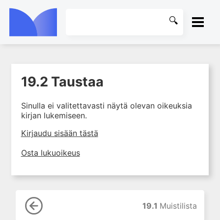
ETUSIVU
19.2 Taustaa
1. Tapaturmien yleisyys ja
KIRJASTO
torjunta
Sinulla ei valitettavasti näytä olevan oikeuksia
2. Vammamekanismit
OHJEET
kirjan lukemiseen.
3. Tuki- ja liikuntaelimistön
rakenne ja kestävyys
KIRJAUDU SISÄÄN
Kirjaudu sisään tästä
4. Vammapotilaan arviointi ja
Osta lukuoikeus
tutkiminen ensihoidossa
5. Potilasluokitus, ensihoidon
mahdollisuudet ja taktiikat
6. Nestehoito ja verensiirrot
ensihoidossa
19.1
Muistilista