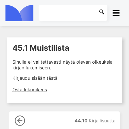
ETUSIVU
45.1 Muistilista
1. Tapaturmien yleisyys ja
KIRJASTO
torjunta
Sinulla ei valitettavasti näytä olevan oikeuksia
2. Vammamekanismit
OHJEET
kirjan lukemiseen.
3. Tuki- ja liikuntaelimistön
rakenne ja kestävyys
KIRJAUDU SISÄÄN
Kirjaudu sisään tästä
4. Vammapotilaan arviointi ja
Osta lukuoikeus
tutkiminen ensihoidossa
5. Potilasluokitus, ensihoidon
mahdollisuudet ja taktiikat
6. Nestehoito ja verensiirrot
ensihoidossa
44.10
Kirjallisuutta