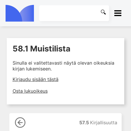
ETUSIVU
58.1 Muistilista
1. Tapaturmien yleisyys ja
KIRJASTO
torjunta
Sinulla ei valitettavasti näytä olevan oikeuksia
2. Vammamekanismit
OHJEET
kirjan lukemiseen.
3. Tuki- ja liikuntaelimistön
rakenne ja kestävyys
KIRJAUDU SISÄÄN
Kirjaudu sisään tästä
4. Vammapotilaan arviointi ja
Osta lukuoikeus
tutkiminen ensihoidossa
5. Potilasluokitus, ensihoidon
mahdollisuudet ja taktiikat
6. Nestehoito ja verensiirrot
ensihoidossa
57.5
Kirjallisuutta