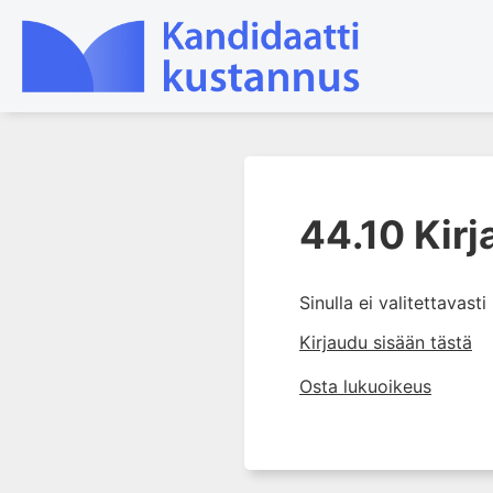
1. Tapaturmien yleisyys ja
torjunta
44.10 Kirj
2. Vammamekanismit
3. Tuki- ja liikuntaelimistön
Sinulla ei valitettavast
rakenne ja kestävyys
Kirjaudu sisään tästä
4. Vammapotilaan arviointi ja
tutkiminen ensihoidossa
Osta lukuoikeus
5. Potilasluokitus, ensihoidon
mahdollisuudet ja taktiikat
6. Nestehoito ja verensiirrot
ensihoidossa