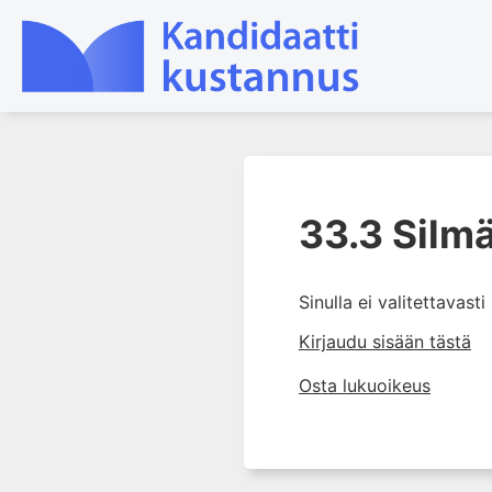
1. Tapaturmien yleisyys ja
torjunta
33.3 Silm
2. Vammamekanismit
3. Tuki- ja liikuntaelimistön
Sinulla ei valitettavast
rakenne ja kestävyys
Kirjaudu sisään tästä
4. Vammapotilaan arviointi ja
tutkiminen ensihoidossa
Osta lukuoikeus
5. Potilasluokitus, ensihoidon
mahdollisuudet ja taktiikat
6. Nestehoito ja verensiirrot
ensihoidossa