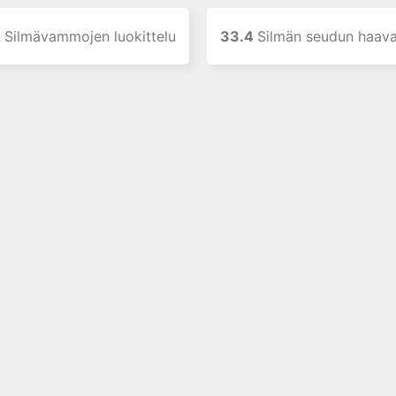
2
Silmävammojen luokittelu
33.4
Silmän seudun haava