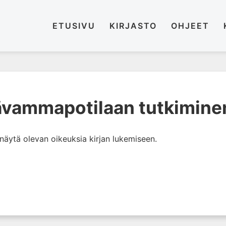
ETUSIVU
KIRJASTO
OHJEET
ävammapotilaan tutkimine
i näytä olevan oikeuksia kirjan lukemiseen.