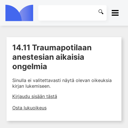
ETUSIVU
14.11 Traumapotilaan
1. Tapaturmien yleisyys ja
KIRJASTO
torjunta
anestesian aikaisia
2. Vammamekanismit
OHJEET
ongelmia
3. Tuki- ja liikuntaelimistön
rakenne ja kestävyys
KIRJAUDU SISÄÄN
Sinulla ei valitettavasti näytä olevan oikeuksia
4. Vammapotilaan arviointi ja
kirjan lukemiseen.
tutkiminen ensihoidossa
Kirjaudu sisään tästä
5. Potilasluokitus, ensihoidon
mahdollisuudet ja taktiikat
Osta lukuoikeus
6. Nestehoito ja verensiirrot
ensihoidossa