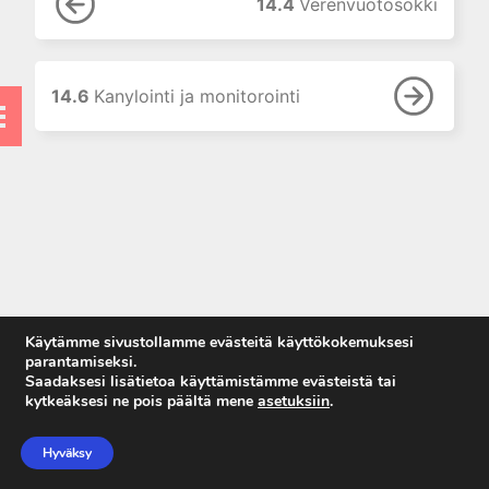
7. Ensihoidon toimenpiteet
14.4
Verenvuotosokki
vammapotilaalle
8. Aivovammapotilaan hoito
ennen sairaalaa
14.6
Kanylointi ja monitorointi
9. Ensihoidon ja sairaalan
yhteistyö
10. Ensiarvio, potilaan
tutkiminen ja alkuvaiheen hoito
sairaalassa
11. Kuvantaminen
12. Nestehoito ja massiivinen
verensiirto
13. Traumapotilaan
Käytämme sivustollamme evästeitä käyttökokemuksesi
hätätoimenpiteet
parantamiseksi.
Saadaksesi lisätietoa käyttämistämme evästeistä tai
14. Traumapotilaan hoito
kytkeäksesi ne pois päältä mene
asetuksiin
.
leikkaussalissa
Anna palautetta
14.1 Muistilista
Tietosuojaseloste
Hyväksy
Käyttöehdot
14.2 Yleistä