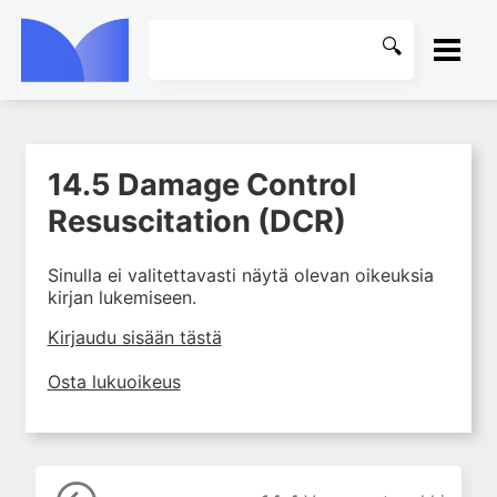
ETUSIVU
14.5 Damage Control
1. Tapaturmien yleisyys ja
KIRJASTO
torjunta
Resuscitation (DCR)
2. Vammamekanismit
OHJEET
Sinulla ei valitettavasti näytä olevan oikeuksia
3. Tuki- ja liikuntaelimistön
kirjan lukemiseen.
rakenne ja kestävyys
KIRJAUDU SISÄÄN
4. Vammapotilaan arviointi ja
Kirjaudu sisään tästä
tutkiminen ensihoidossa
Osta lukuoikeus
5. Potilasluokitus, ensihoidon
mahdollisuudet ja taktiikat
6. Nestehoito ja verensiirrot
ensihoidossa