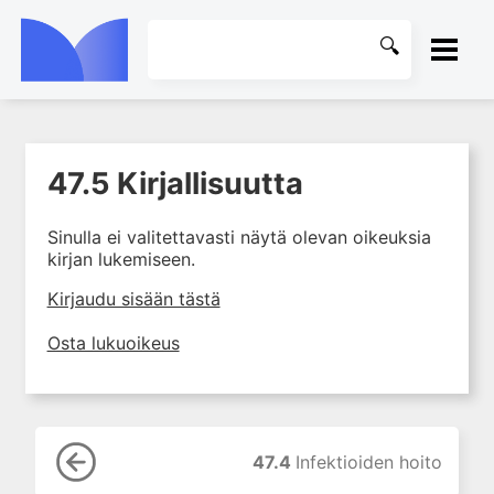
ETUSIVU
47.5 Kirjallisuutta
1. Tapaturmien yleisyys ja
KIRJASTO
torjunta
Sinulla ei valitettavasti näytä olevan oikeuksia
2. Vammamekanismit
OHJEET
kirjan lukemiseen.
3. Tuki- ja liikuntaelimistön
rakenne ja kestävyys
KIRJAUDU SISÄÄN
Kirjaudu sisään tästä
4. Vammapotilaan arviointi ja
Osta lukuoikeus
tutkiminen ensihoidossa
5. Potilasluokitus, ensihoidon
mahdollisuudet ja taktiikat
6. Nestehoito ja verensiirrot
ensihoidossa
47.4
Infektioiden hoito