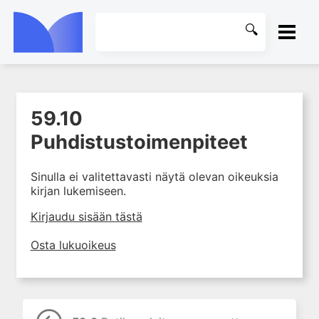
ETUSIVU
59.10
1. Tapaturmien yleisyys ja
KIRJASTO
torjunta
Puhdistustoimenpiteet
2. Vammamekanismit
OHJEET
Sinulla ei valitettavasti näytä olevan oikeuksia
3. Tuki- ja liikuntaelimistön
kirjan lukemiseen.
rakenne ja kestävyys
KIRJAUDU SISÄÄN
4. Vammapotilaan arviointi ja
Kirjaudu sisään tästä
tutkiminen ensihoidossa
Osta lukuoikeus
5. Potilasluokitus, ensihoidon
mahdollisuudet ja taktiikat
6. Nestehoito ja verensiirrot
ensihoidossa