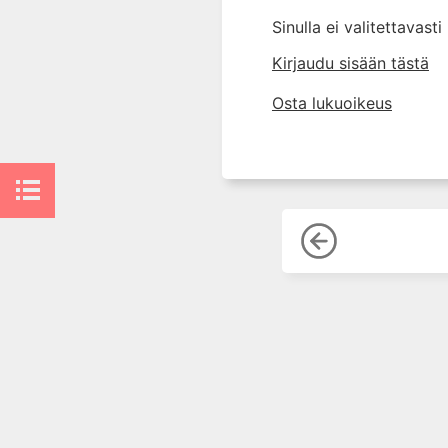
7. Ensihoidon toimenpiteet
Sinulla ei valitettavast
vammapotilaalle
Kirjaudu sisään tästä
8. Aivovammapotilaan hoito
ennen sairaalaa
Osta lukuoikeus
9. Ensihoidon ja sairaalan
yhteistyö
10. Ensiarvio, potilaan
tutkiminen ja alkuvaiheen hoito
sairaalassa
11. Kuvantaminen
12. Nestehoito ja massiivinen
verensiirto
13. Traumapotilaan
hätätoimenpiteet
14. Traumapotilaan hoito
leikkaussalissa
15. Vammapotilaan tehohoidon
erityispiirteet