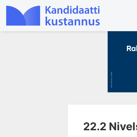
1. Tapaturmien yleisyys ja
torjunta
2. Vammamekanismit
3. Tuki- ja liikuntaelimistön
rakenne ja kestävyys
4. Vammapotilaan arviointi ja
tutkiminen ensihoidossa
5. Potilasluokitus, ensihoidon
mahdollisuudet ja taktiikat
22.2 Nive
6. Nestehoito ja verensiirrot
ensihoidossa