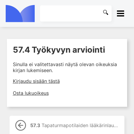
ETUSIVU
57.4 Työkyvyn arviointi
1. Tapaturmien yleisyys ja
KIRJASTO
torjunta
Sinulla ei valitettavasti näytä olevan oikeuksia
2. Vammamekanismit
OHJEET
kirjan lukemiseen.
3. Tuki- ja liikuntaelimistön
rakenne ja kestävyys
KIRJAUDU SISÄÄN
Kirjaudu sisään tästä
4. Vammapotilaan arviointi ja
Osta lukuoikeus
tutkiminen ensihoidossa
5. Potilasluokitus, ensihoidon
mahdollisuudet ja taktiikat
6. Nestehoito ja verensiirrot
ensihoidossa
57.3
Tapaturmapotilaiden lääkärinlausunnot