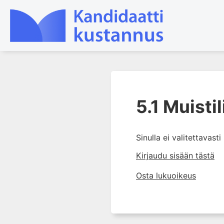
1. Tapaturmien yleisyys ja
torjunta
5.1 Muistil
2. Vammamekanismit
3. Tuki- ja liikuntaelimistön
Sinulla ei valitettavast
rakenne ja kestävyys
Kirjaudu sisään tästä
4. Vammapotilaan arviointi ja
tutkiminen ensihoidossa
Osta lukuoikeus
5. Potilasluokitus, ensihoidon
mahdollisuudet ja taktiikat
5.1 Muistilista
5.2 Potilasluokittelu