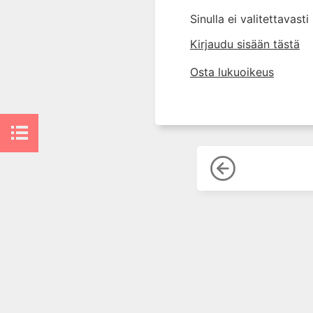
7. Ensihoidon toimenpiteet
Sinulla ei valitettavast
vammapotilaalle
Kirjaudu sisään tästä
8. Aivovammapotilaan hoito
ennen sairaalaa
Osta lukuoikeus
9. Ensihoidon ja sairaalan
yhteistyö
10. Ensiarvio, potilaan
tutkiminen ja alkuvaiheen hoito
sairaalassa
11. Kuvantaminen
12. Nestehoito ja massiivinen
verensiirto
13. Traumapotilaan
hätätoimenpiteet
14. Traumapotilaan hoito
leikkaussalissa
15. Vammapotilaan tehohoidon
erityispiirteet