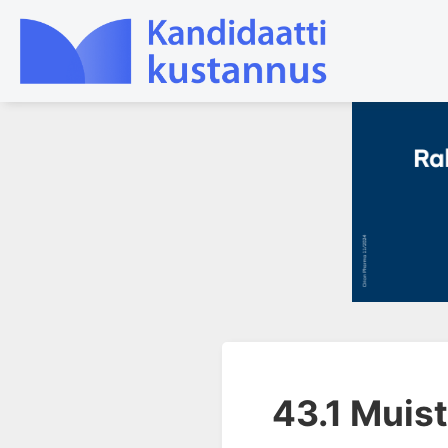
1. Tapaturmien yleisyys ja
torjunta
2. Vammamekanismit
3. Tuki- ja liikuntaelimistön
rakenne ja kestävyys
4. Vammapotilaan arviointi ja
tutkiminen ensihoidossa
5. Potilasluokitus, ensihoidon
mahdollisuudet ja taktiikat
43.1 Muist
6. Nestehoito ja verensiirrot
ensihoidossa