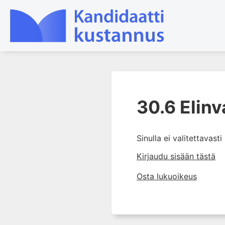
1. Tapaturmien yleisyys ja
torjunta
30.6 Elinv
2. Vammamekanismit
3. Tuki- ja liikuntaelimistön
Sinulla ei valitettavast
rakenne ja kestävyys
Kirjaudu sisään tästä
4. Vammapotilaan arviointi ja
tutkiminen ensihoidossa
Osta lukuoikeus
5. Potilasluokitus, ensihoidon
mahdollisuudet ja taktiikat
6. Nestehoito ja verensiirrot
ensihoidossa