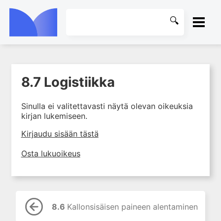
ETUSIVU
8.7 Logistiikka
1. Tapaturmien yleisyys ja
KIRJASTO
torjunta
Sinulla ei valitettavasti näytä olevan oikeuksia
2. Vammamekanismit
OHJEET
kirjan lukemiseen.
3. Tuki- ja liikuntaelimistön
rakenne ja kestävyys
KIRJAUDU SISÄÄN
Kirjaudu sisään tästä
4. Vammapotilaan arviointi ja
Osta lukuoikeus
tutkiminen ensihoidossa
5. Potilasluokitus, ensihoidon
mahdollisuudet ja taktiikat
6. Nestehoito ja verensiirrot
ensihoidossa
8.6
Kallonsisäisen paineen alentaminen