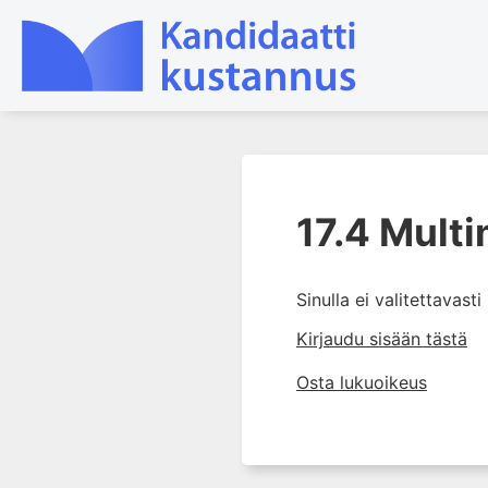
1. Tapaturmien yleisyys ja
torjunta
17.4 Mult
2. Vammamekanismit
3. Tuki- ja liikuntaelimistön
Sinulla ei valitettavast
rakenne ja kestävyys
Kirjaudu sisään tästä
4. Vammapotilaan arviointi ja
tutkiminen ensihoidossa
Osta lukuoikeus
5. Potilasluokitus, ensihoidon
mahdollisuudet ja taktiikat
6. Nestehoito ja verensiirrot
ensihoidossa