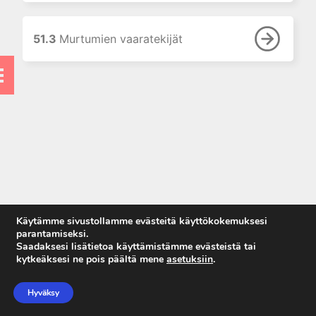
7. Ensihoidon toimenpiteet
vammapotilaalle
8. Aivovammapotilaan hoito
51.3
Murtumien vaaratekijät
ennen sairaalaa
9. Ensihoidon ja sairaalan
yhteistyö
10. Ensiarvio, potilaan
tutkiminen ja alkuvaiheen hoito
sairaalassa
11. Kuvantaminen
12. Nestehoito ja massiivinen
verensiirto
13. Traumapotilaan
Käytämme sivustollamme evästeitä käyttökokemuksesi
hätätoimenpiteet
parantamiseksi.
Saadaksesi lisätietoa käyttämistämme evästeistä tai
14. Traumapotilaan hoito
kytkeäksesi ne pois päältä mene
asetuksiin
.
leikkaussalissa
Anna palautetta
15. Vammapotilaan tehohoidon
Tietosuojaseloste
Hyväksy
erityispiirteet
Käyttöehdot