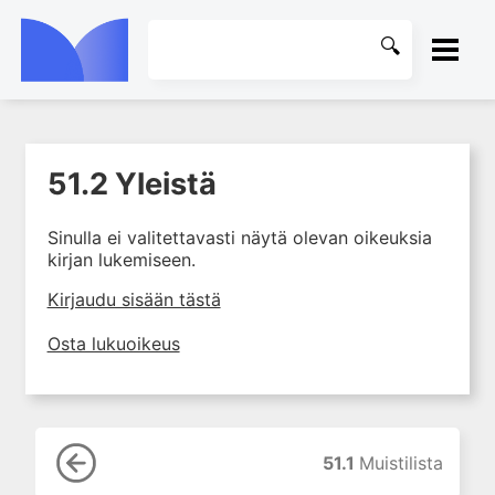
ETUSIVU
51.2 Yleistä
1. Tapaturmien yleisyys ja
KIRJASTO
torjunta
Sinulla ei valitettavasti näytä olevan oikeuksia
2. Vammamekanismit
OHJEET
kirjan lukemiseen.
3. Tuki- ja liikuntaelimistön
rakenne ja kestävyys
KIRJAUDU SISÄÄN
Kirjaudu sisään tästä
4. Vammapotilaan arviointi ja
Osta lukuoikeus
tutkiminen ensihoidossa
5. Potilasluokitus, ensihoidon
mahdollisuudet ja taktiikat
6. Nestehoito ja verensiirrot
ensihoidossa
51.1
Muistilista