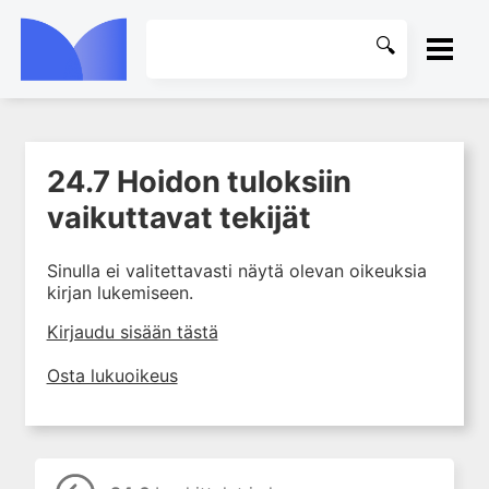
ETUSIVU
24.7 Hoidon tuloksiin
1. Tapaturmien yleisyys ja
KIRJASTO
torjunta
vaikuttavat tekijät
2. Vammamekanismit
OHJEET
Sinulla ei valitettavasti näytä olevan oikeuksia
3. Tuki- ja liikuntaelimistön
kirjan lukemiseen.
rakenne ja kestävyys
KIRJAUDU SISÄÄN
4. Vammapotilaan arviointi ja
Kirjaudu sisään tästä
tutkiminen ensihoidossa
Osta lukuoikeus
5. Potilasluokitus, ensihoidon
mahdollisuudet ja taktiikat
6. Nestehoito ja verensiirrot
ensihoidossa