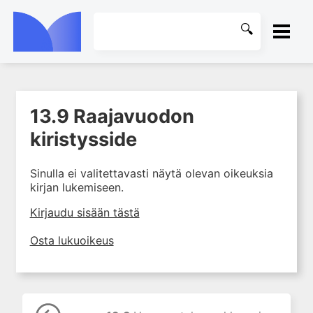
ETUSIVU
13.9 Raajavuodon
1. Tapaturmien yleisyys ja
KIRJASTO
torjunta
kiristysside
2. Vammamekanismit
OHJEET
Sinulla ei valitettavasti näytä olevan oikeuksia
3. Tuki- ja liikuntaelimistön
kirjan lukemiseen.
rakenne ja kestävyys
KIRJAUDU SISÄÄN
4. Vammapotilaan arviointi ja
Kirjaudu sisään tästä
tutkiminen ensihoidossa
Osta lukuoikeus
5. Potilasluokitus, ensihoidon
mahdollisuudet ja taktiikat
6. Nestehoito ja verensiirrot
ensihoidossa